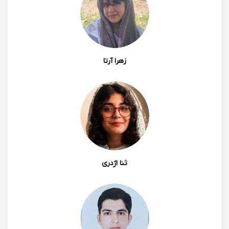
زهرا آرتا
ثنا اژدری