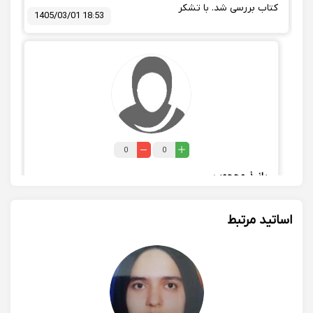
کتاب بررسی شد. با تشکر
1405/03/01 18:53
0
0
پانیذ محجوب
ممنونم عزیزم از محبتت. Wish you all the best❤️
1405/03/03 14:10
اساتید مرتبط