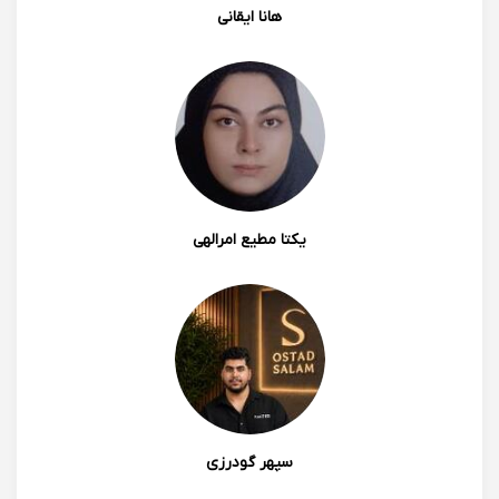
هانا ایقانی
یکتا مطیع امرالهی
سپهر گودرزی