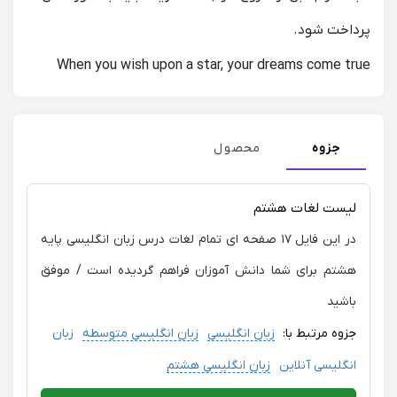
پرداخت شود.
When you wish upon a star, your dreams come true
جزوه
محصول
لیست لغات هشتم
در این فایل ۱۷ صفحه ای تمام لغات درس زبان انگلیسی پایه
هشتم برای شما دانش آموزان فراهم گردیده است / موفق
باشید
جزوه مرتبط با:
زبان انگلیسی
زبان انگلیسی متوسطه
زبان
انگلیسی آنلاین
زبان انگلیسی هشتم