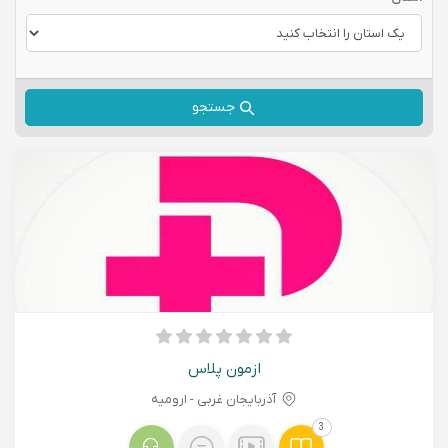
جستجو
ازمون پلاس
آذربایجان غربی - اروميه
3