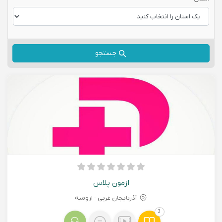
جستجو
ازمون پلاس
آذربایجان غربی - اروميه
3