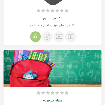
آکادمی آرتان
آذربایجان شرقی - تبريز - ناحیه دو
معلم سرخونه