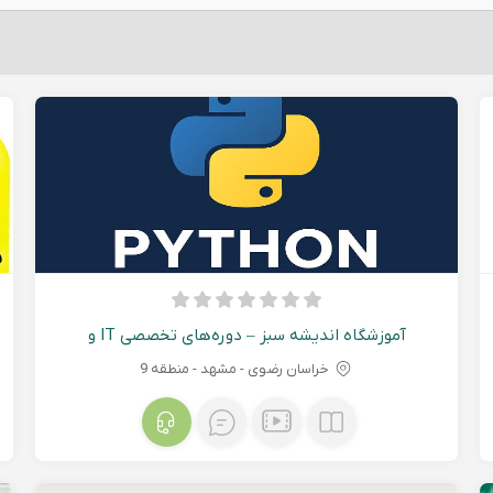
آموزشگاه اندیشه سبز – دوره‌های تخصصی IT و
برنامه‌نویسی ( T , Ethcial Hacking , AI )
خراسان رضوی - مشهد - منطقه 9