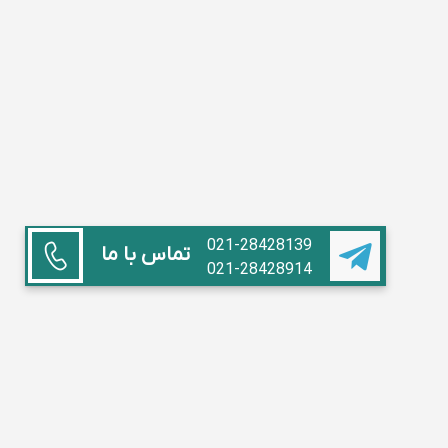
021-28428139
تماس با ما
021-28428914
همکاری با ما
استاد هستم
آموزشگاه داریم