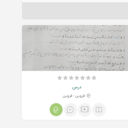
درس
قزوین - قزوين