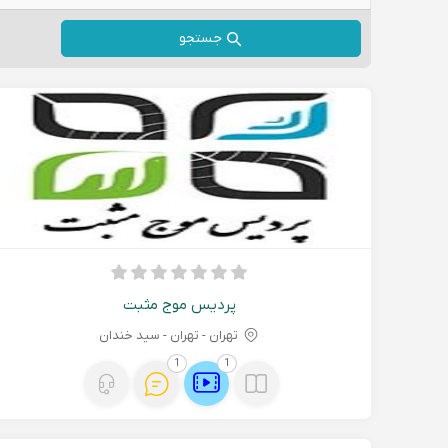
جستجو
پردیس موج مثبت
تهران - تهران - سید خندان
1
1