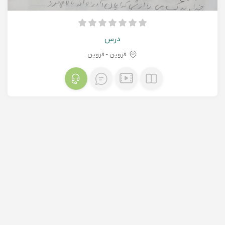
درس
قزوین - قزوين