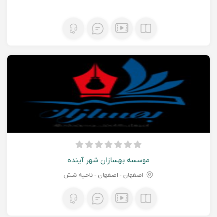
موسسه بهسازان شهر آینده
اصفهان - اصفهان - ناحیه شش