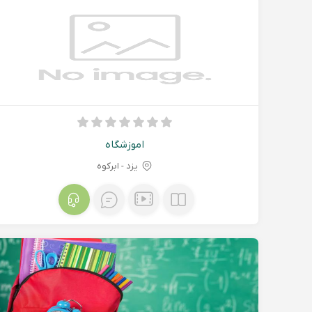
اموزشگاه
یزد - ابركوه