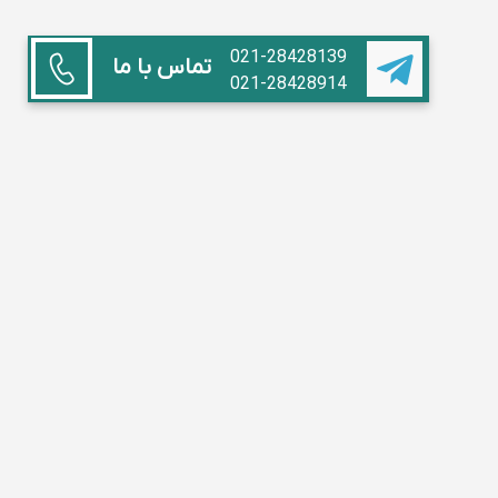
021-28428139
تماس با ما
021-28428914
همکاری با ما
استاد هستم
آموزشگاه داریم
مدیر مدرسه
تبلیغات
سوالات متداول