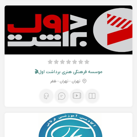
موسسه فرهنگی هنری برداشت اول🎬
تهران - تهران - ظفر