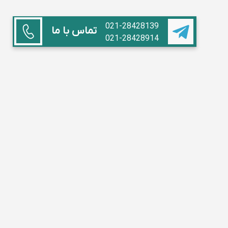
021-28428139
تماس با ما
021-28428914
همکاری با ما
استاد هستم
آموزشگاه داریم
مدیر مدرسه
تبلیغات
سوالات متداول