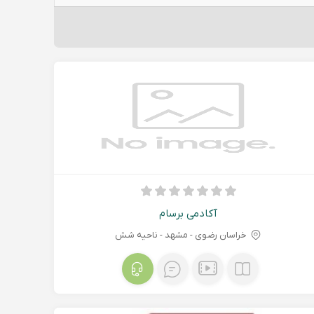
آکادمی برسام
خراسان رضوی - مشهد - ناحیه شش