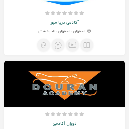
آکادمی دریا مهر
اصفهان - اصفهان - ناحیه شش
دوران آکادمی