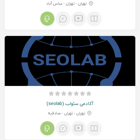
تهران - تهران - عباس آباد
آکادمی سئولب (seolab)
تهران - تهران - صادقیه