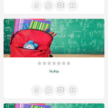
بوطیقا