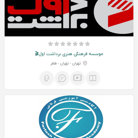
موسسه فرهنگی هنری برداشت اول🎬
تهران - تهران - ظفر