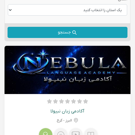
جستجو
آکادمی زبان نبیولا
البرز - کرج