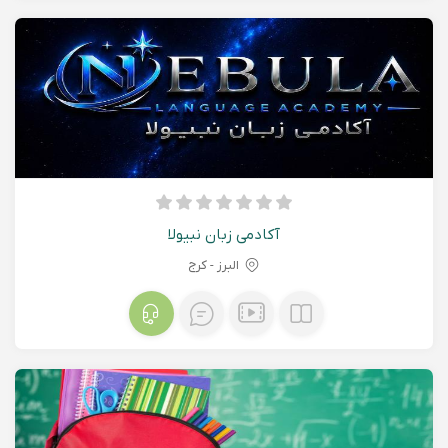
آکادمی زبان نبیولا
البرز - کرج