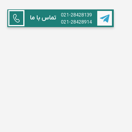
021-28428139
تماس با ما
021-28428914
همکاری با ما
استاد هستم
آموزشگاه داریم
مدیر مدرسه
تبلیغات
سوالات متداول