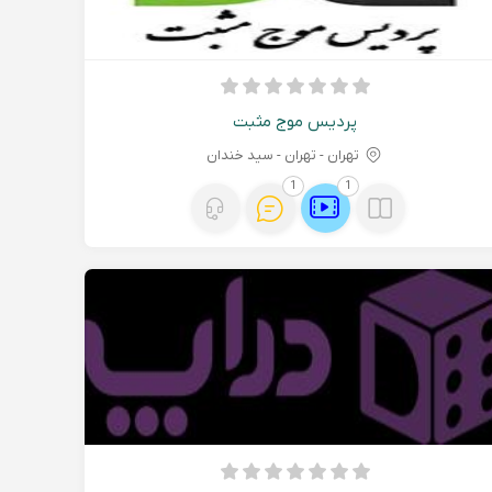
پردیس موج مثبت
تهران - تهران - سید خندان
1
1