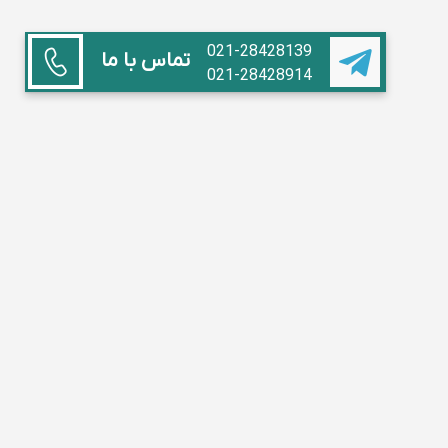
021-28428139
تماس با ما
021-28428914
همکاری با ما
استاد هستم
آموزشگاه داریم
مدیر مدرسه
تبلیغات
سوالات متداول