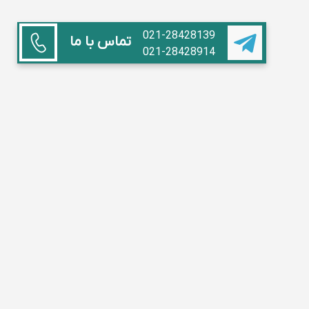
021-28428139
تماس با ما
021-28428914
همکاری با ما
استاد هستم
آموزشگاه داریم
مدیر مدرسه
تبلیغات
سوالات متداول