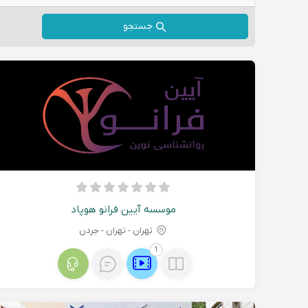
جستجو
موسسه آیین فرانو هوپاد
تهران - تهران - جردن
1