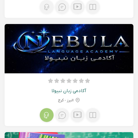
آکادمی زبان نبیولا
البرز - کرج