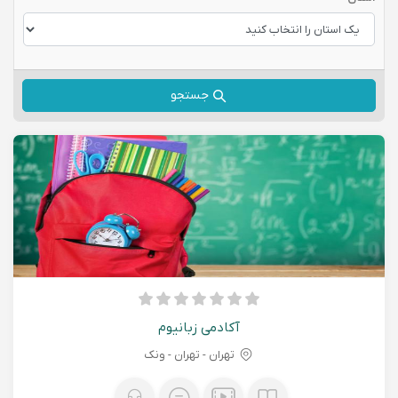
جستجو
آکادمی زبانیوم
تهران - تهران - ونک