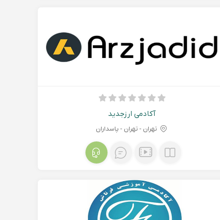
آکادمی ارزجدید
تهران - تهران - پاسداران