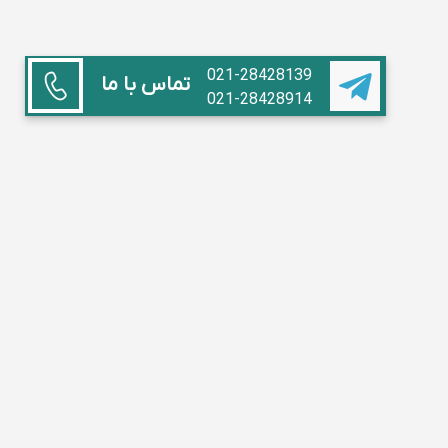
021-28428139
تماس با ما
021-28428914
همکاری با ما
استاد هستم
آموزشگاه داریم
مدیر مدرسه
تبلیغات
سوالات متداول