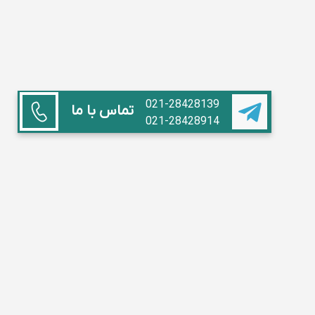
021-28428139
تماس با ما
021-28428914
همکاری با ما
استاد هستم
آموزشگاه داریم
مدیر مدرسه
تبلیغات
سوالات متداول