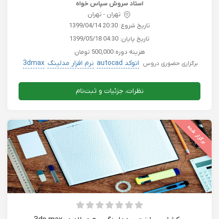
استاد سروش سپاس خواه
تهران - تهران
تاریخ شروع:
1399/04/14 20:30
تاریخ پایان:
1399/05/18 04:30
هزینه دوره:
500,000 تومان
اتوکد autocad
نرم افزار مدلینگ
3dmax
برگزاری حضوری دروس
نظرات، جزئیات و ثبت‌نام
برگزار شده