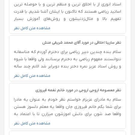
استاد انوری از با اخلاق ترین و منظم ترین و با حوصله ترین
اساتید ریاضی هستند که تاکنون با ایشان آشنا شدیم. با قدرت
تفهیم بالا و مثال‌زدنیشون و روش‌های آموزش بسیار
خوبشون، به پسر و دخترم در این سه سال نهم، دهم و
مشاهده متن کامل نظر
یازدهم کمک زیادی کردند تا پایه‌ی ریاضی‌شون خیلی تقویت
بشه و در آزمون ورودی سلام نقش ایشون برای قبولی واقعا
نظر سارینا اخلاقی در مورد آقای محمد شریفی منش
ارزشمند بوده امیدوارم امسال کنکور بهترین نتیجه برای ما و
سلام بنده چندین دبیر ریاضی برای دخترم آوردم که متاسفانه
ایشون بیارن.امیدوارم خدا هر چی می‌خوان بهشون بده. این
نتوانستند مفهوم ریاضی به دخترم برسنانند ولی واقعا با شیوه
میزان از صبر و حوصله در آموزش جای تشکر و تحسین داره.
و روش استاد عزیز نمره دختر بنده دوبرابر شد الانم چند ساله
یک دنیا ممنون تونیم جناب انوری عزیز
از پایه نهم تا الان در خدمت استاد عزیز هستیم به شدت
مشاهده متن کامل نظر
توصیه میکنم که یک جلسه فقط شما در محضر استاد باشید
خودتون متوجه میشید بسیار دلسوز و مسلط هستند ایشان
نظر معصومه اروجی اروجی در مورد خانم نغمه فیروزی
تشکر میکنم از ایشان
سلام به مادرای عزیزم خواستم نظر خودم به عنوان یه مادرا
برای شما بگم خانم فیروزی جان واقعا یه معلم دلسوز هستن
واقعا صد شون برای دانش اموزشون میزارن تا با اعتماد به
نفس کامل ازمون بدن من واقعا از روش تدریس ایشون
مشاهده متن کامل نظر
راضی هستم با دل جون وقت میزارن تو هر شرایطی کنار شما