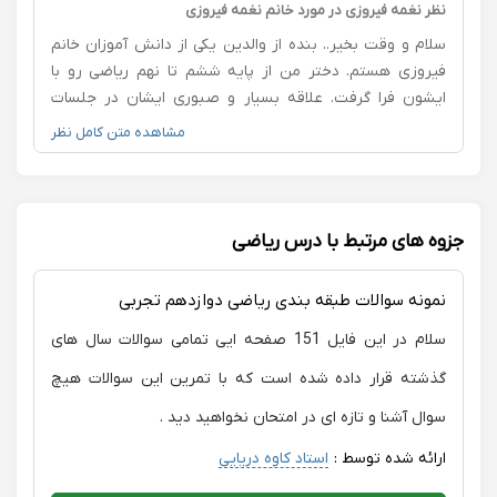
و بچه های گلتون هستن واقعا به شدت پیشنهاد میکنم
نظر نغمه فیروزی در مورد خانم نغمه فیروزی
یکس از بهترینها هستن من همنجا کمال تشکر ازشون دارم
سلام و وقت بخیر.. بنده از والدین یکی از دانش آموزان خانم
فیروزی هستم. دختر من از پایه ششم تا نهم ریاضی رو با
ایشون فرا گرفت. علاقه بسیار و صبوری ایشان در جلسات
تدریس، باعث شد که دیدگاه فرزندم به این مبحث کاملا
مشاهده متن کامل نظر
تغییر پیدا کنه و با علاقه به این درس به مسیر خود در رشته
ریاضی ادامه داد. همواره از زحمات ایشان ممنون هستیم.
جزوه های مرتبط با درس ریاضی
نمونه سوالات طبقه بندی ریاضی دوازدهم تجربی
سلام در این فایل 151 صفحه ایی تمامی سوالات سال های
گذشته قرار داده شده است که با تمرین این سوالات هیچ
سوال آشنا و تازه ای در امتحان نخواهید دید .
ارائه شده توسط :
استاد کاوه دریایی