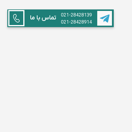
021-28428139
تماس با ما
021-28428914
همکاری با ما
استاد هستم
آموزشگاه داریم
مدیر مدرسه
تبلیغات
سوالات متداول